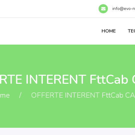
info@evo-ne
HOME
TE
RTE INTERENT FttCab
ome
/
OFFERTE INTERENT FttCab C