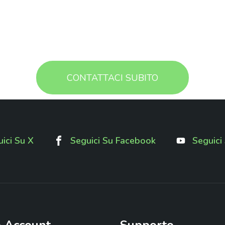
CONTATTACI SUBITO
ici Su X
Seguici Su Facebook
Seguici
o
Account
Supporto