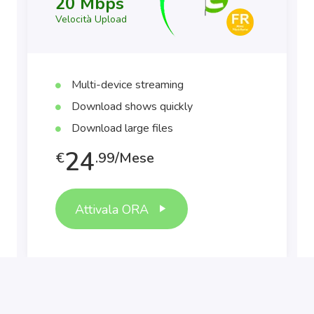
20 Mbps
Velocità Upload
Multi-device streaming
Download shows quickly
Download large files
24
€
.99/Mese
Attivala ORA