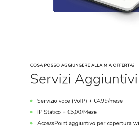
COSA POSSO AGGIUNGERE ALLA MIA OFFERTA?
Servizi Aggiuntivi
Servizio voce (VoIP) + €4,99/mese
IP Statico + €5,00/Mese
AccessPoint aggiuntivo per copertura wi