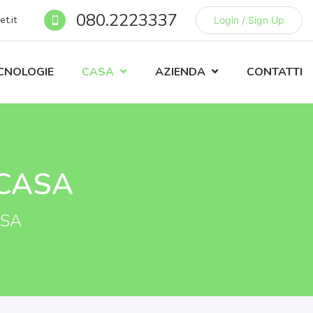
080.2223337
t.it
Login / Sign Up
CNOLOGIE
CASA
AZIENDA
CONTATTI
 CASA
ASA