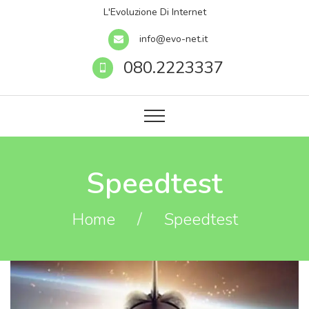
L'Evoluzione Di Internet
info@evo-net.it
080.2223337
Speedtest
Home
/
Speedtest