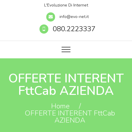
L'Evoluzione Di Internet
info@evo-net.it
080.2223337
OFFERTE INTERENT
FttCab AZIENDA
Home
/
OFFERTE INTERENT FttCab
AZIENDA