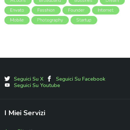
Actions
Broadband
Bussines
Dream
Envato
Fasshion
Founder
Internet
Mobile
Photography
Startup
Seguici Su X
Seguici Su Facebook
Seguici Su Youtube
I
Miei
Servizi