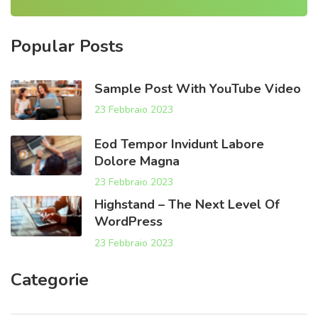
r
c
h
Popular
Posts
f
o
r
Sample Post With YouTube Video
:
23 Febbraio 2023
Eod Tempor Invidunt Labore
Dolore Magna
23 Febbraio 2023
Highstand – The Next Level Of
WordPress
23 Febbraio 2023
Categorie