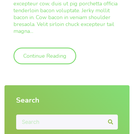
excepteur cow, duis ut pig porchetta officia
tenderloin bacon voluptate. Jerky mollit
bacon in. Cow bacon in veniam shoulder
bresaola. Velit sirloin chuck excepteur tail
magna
…
"Sample Post With YouTub
Continue Reading
Search
S
e
a