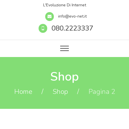
L'Evoluzione Di Internet
info@evo-net.it
080.2223337
Shop
Home
/
Shop
/
Pagina 2