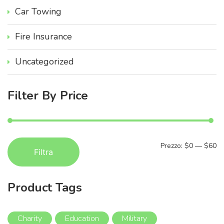
Car Towing
Fire Insurance
Uncategorized
Filter
By
Price
P
P
Prezzo:
$0
—
$60
Filtra
r
r
e
e
Product
Tags
z
z
z
z
Charity
Education
Military