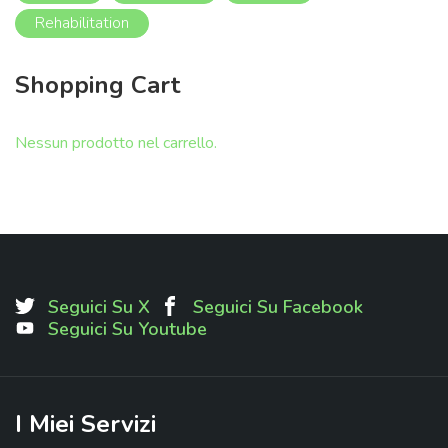
o
o
Rehabilitation
M
M
i
a
Shopping
Cart
n
x
Nessun prodotto nel carrello.
Seguici Su X
Seguici Su Facebook
Seguici Su Youtube
I
Miei
Servizi